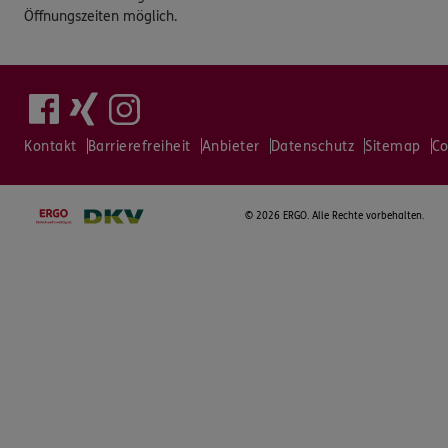
Öffnungszeiten möglich.
Kontakt
Barrierefreiheit
Anbieter
Datenschutz
Sitemap
Co
©
2026 ERGO. Alle Rechte vorbehalten.