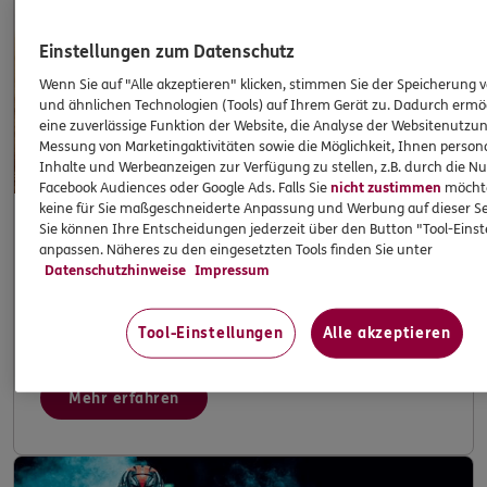
Einstellungen zum Datenschutz
Wenn Sie auf "Alle akzeptieren" klicken, stimmen Sie der Speicherung 
und ähnlichen Technologien (Tools) auf Ihrem Gerät zu. Dadurch ermö
eine zuverlässige Funktion der Website, die Analyse der Websitenutzun
Messung von Marketingaktivitäten sowie die Möglichkeit, Ihnen persona
Inhalte und Werbeanzeigen zur Verfügung zu stellen, z.B. durch die N
Facebook Audiences oder Google Ads. Falls Sie
nicht zustimmen
möchten
keine für Sie maßgeschneiderte Anpassung und Werbung auf dieser Se
Sie können Ihre Entscheidungen jederzeit über den Button "Tool-Eins
anpassen. Näheres zu den eingesetzten Tools finden Sie unter
Adventure
Datenschutzhinweise
Impressum
Tool-Einstellungen
Alle akzeptieren
Sie stehen auf pure Offroad-Action!!
Mehr erfahren