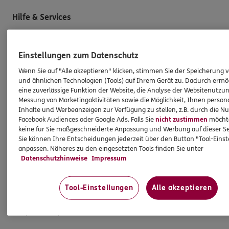
Hilfe & Services
E-Mail schreiben
Einstellungen zum Datenschutz
Schaden melden
Wenn Sie auf "Alle akzeptieren" klicken, stimmen Sie der Speicherung 
Erstkontaktinformationen
und ähnlichen Technologien (Tools) auf Ihrem Gerät zu. Dadurch ermö
eine zuverlässige Funktion der Website, die Analyse der Websitenutzun
EU-Offenlegungsvereinbarung
Messung von Marketingaktivitäten sowie die Möglichkeit, Ihnen persona
Inhalte und Werbeanzeigen zur Verfügung zu stellen, z.B. durch die N
Datenverarbeitung
Facebook Audiences oder Google Ads. Falls Sie
nicht zustimmen
möchten
keine für Sie maßgeschneiderte Anpassung und Werbung auf dieser Se
Das könnte Sie auch interessieren
Sie können Ihre Entscheidungen jederzeit über den Button "Tool-Eins
anpassen. Näheres zu den eingesetzten Tools finden Sie unter
Datenschutzhinweise
Impressum
Unsere Agentur
Standorte
Tool-Einstellungen
Alle akzeptieren
Sponsoring
Kooperationspartner