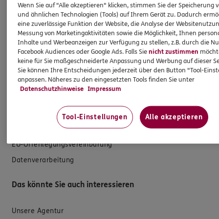
Wenn Sie auf "Alle akzeptieren" klicken, stimmen Sie der Speicherung 
und ähnlichen Technologien (Tools) auf Ihrem Gerät zu. Dadurch ermö
Krankenversicherung
eine zuverlässige Funktion der Website, die Analyse der Websitenutzun
Versicherungen für den privaten Bedarf
Messung von Marketingaktivitäten sowie die Möglichkeit, Ihnen persona
Inhalte und Werbeanzeigen zur Verfügung zu stellen, z.B. durch die N
Versicherungen für Geschäftskunden
Facebook Audiences oder Google Ads. Falls Sie
nicht zustimmen
möchten
keine für Sie maßgeschneiderte Anpassung und Werbung auf dieser Se
Hilfe & Services
Sie können Ihre Entscheidungen jederzeit über den Button "Tool-Eins
anpassen. Näheres zu den eingesetzten Tools finden Sie unter
Datenschutzhinweise
Impressum
E-Mail schreiben
Schaden melden
Tool-Einstellungen
Alle akzeptieren
Erstkontaktinformationen
EU-Offenlegungsvereinbarung
Datenverarbeitung
Das könnte Sie auch interessieren
Unsere Agentur