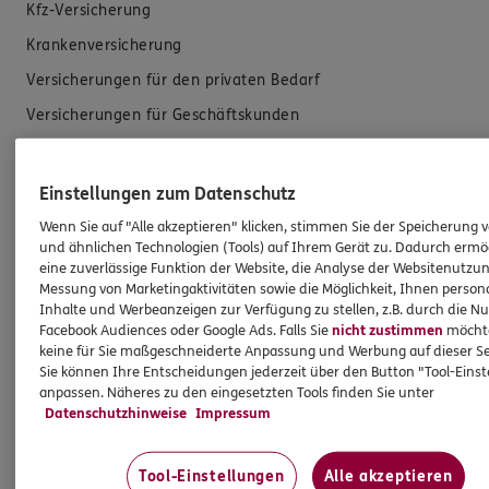
Kfz-Versicherung
Krankenversicherung
Versicherungen für den privaten Bedarf
Versicherungen für Geschäftskunden
Hilfe & Services
Einstellungen zum Datenschutz
Wenn Sie auf "Alle akzeptieren" klicken, stimmen Sie der Speicherung 
E-Mail schreiben
und ähnlichen Technologien (Tools) auf Ihrem Gerät zu. Dadurch ermö
Schaden melden
eine zuverlässige Funktion der Website, die Analyse der Websitenutzun
Messung von Marketingaktivitäten sowie die Möglichkeit, Ihnen persona
Erstkontaktinformationen
Inhalte und Werbeanzeigen zur Verfügung zu stellen, z.B. durch die N
Facebook Audiences oder Google Ads. Falls Sie
nicht zustimmen
möchten
EU-Offenlegungsvereinbarung
keine für Sie maßgeschneiderte Anpassung und Werbung auf dieser Se
Datenverarbeitung
Sie können Ihre Entscheidungen jederzeit über den Button "Tool-Eins
anpassen. Näheres zu den eingesetzten Tools finden Sie unter
Datenschutzhinweise
Impressum
Das könnte Sie auch interessieren
Tool-Einstellungen
Alle akzeptieren
Unsere Agentur