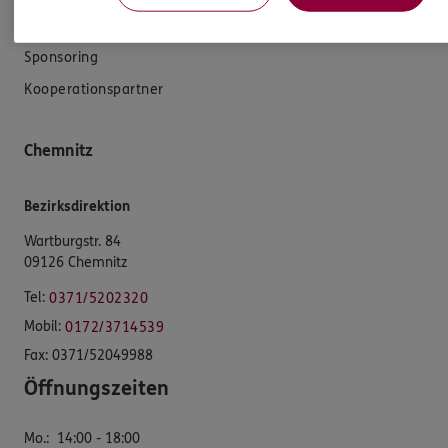
Standorte
Sponsoring
Kooperationspartner
Chemnitz
Bezirksdirektion
Wartburgstr. 84
09126 Chemnitz
Tel:
0371/5202320
Mobil:
0172/3714539
Fax:
0371/52049988
Öffnungszeiten
Mo.
:
14:00 - 18:00